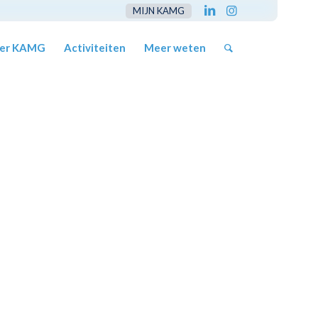
MIJN KAMG
er KAMG
Activiteiten
Meer weten
G