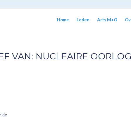
Home
Leden
Arts M+G
Ov
EF VAN:
NUCLEAIRE OORLO
r de