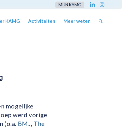
MIJN KAMG
er KAMG
Activiteiten
Meer weten
g
en mogelijke
proep werd vorige
n (o.a.
BMJ
,
The