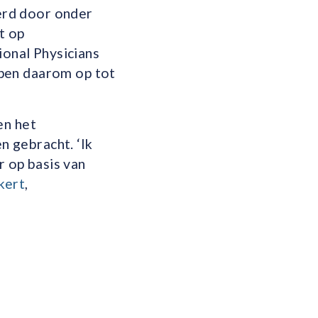
erd door onder
t op
ional Physicians
pen daarom op tot
en het
 gebracht. ‘Ik
r op basis van
kert
,