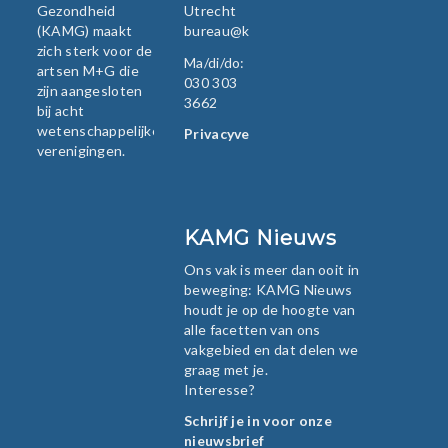
Gezondheid
Utrecht
(KAMG) maakt
bureau@kamg.nl
zich sterk voor de
Ma/di/do:
artsen M+G die
030 303
zijn aangesloten
3662
bij acht
wetenschappelijke
Privacyverklaring
verenigingen.
KAMG Nieuws
Ons vak is meer dan ooit in
beweging: KAMG Nieuws
houdt je op de hoogte van
alle facetten van ons
vakgebied en dat delen we
graag met je.
Interesse?
Schrijf je in voor onze
nieuwsbrief