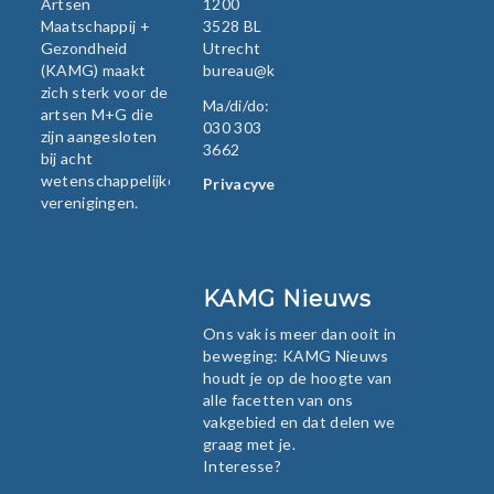
Artsen
1200
Maatschappij +
3528 BL
Gezondheid
Utrecht
(KAMG) maakt
bureau@kamg.nl
zich sterk voor de
Ma/di/do:
artsen M+G die
030 303
zijn aangesloten
3662
bij acht
wetenschappelijke
Privacyverklaring
verenigingen.
KAMG Nieuws
Ons vak is meer dan ooit in
beweging: KAMG Nieuws
houdt je op de hoogte van
alle facetten van ons
vakgebied en dat delen we
graag met je.
Interesse?