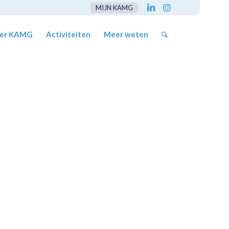
MIJN KAMG
er KAMG
Activiteiten
Meer weten