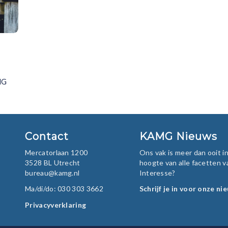
MG
Contact
KAMG Nieuws
Mercatorlaan 1200
Ons vak is meer dan ooit 
3528 BL Utrecht
hoogte van alle facetten v
bureau@kamg.nl
Interesse?
Ma/di/do: 030 303 3662
Schrijf je in voor onze ni
Privacyverklaring