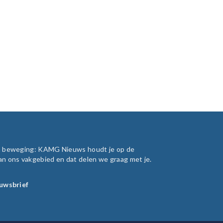
in beweging: KAMG Nieuws houdt je op de
an ons vakgebied en dat delen we graag met je.
euwsbrief