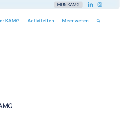
MIJN KAMG
er KAMG
Activiteiten
Meer weten
KAMG