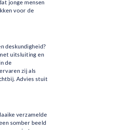
 dat jonge mensen
ekken voor de
en deskundigheid?
et uitsluiting en
in de
rvaren zij als
tbij. Advies stuit
 Maaike verzamelde
m een somber beeld