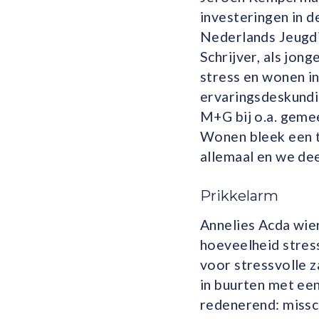
investeringen in 
Nederlands Jeugdi
Schrijver, als jon
stress en wonen in
ervaringsdeskundig
M+G bij o.a. geme
Wonen bleek een t
allemaal en we de
Prikkelarm
Annelies Acda wier
hoeveelheid stress
voor stressvolle z
in buurten met ee
redenerend: missc