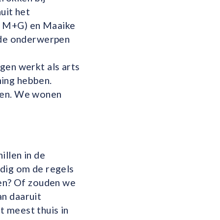
uit het
s M+G) en Maaike
r de onderwerpen
gen werkt als arts
ning hebben.
zien. We wonen
illen in de
rdig om de regels
ren? Of zouden we
an daaruit
t meest thuis in