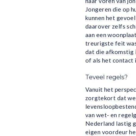
naar voren van jon
Jongeren die op h
kunnen het gevoel 
daarover zelfs sc
aan een woonplaat
treurigste feit wa
dat die afkomstig 
of als het contact 
Teveel regels?
Vanuit het perspe
zorgtekort dat we
levensloopbestend
van wet- en regel
Nederland lastig g
eigen voordeur heb