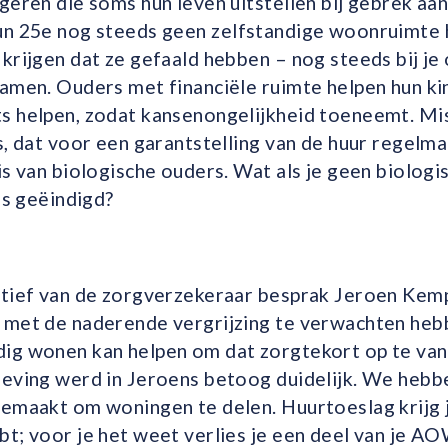
geren die soms hun leven uitstellen bij gebrek a
un 25
e
nog steeds geen zelfstandige woonruimte
krijgen dat ze gefaald hebben – nog steeds bij je 
hamen. Ouders met financiële ruimte helpen hun k
s helpen, zodat kansenongelijkheid toeneemt. Mi
s, dat voor een garantstelling van de huur regelm
is van biologische ouders. Wat als je geen biologi
is geëindigd?
ctief van de zorgverzekeraar besprak Jeroen Ke
 met de naderende vergrijzing te verwachten heb
ig wonen kan helpen om dat zorgtekort op te van
geving werd in Jeroens betoog duidelijk. We hebbe
emaakt om woningen te delen. Huurtoeslag krijg je
t; voor je het weet verlies je een deel van je AO