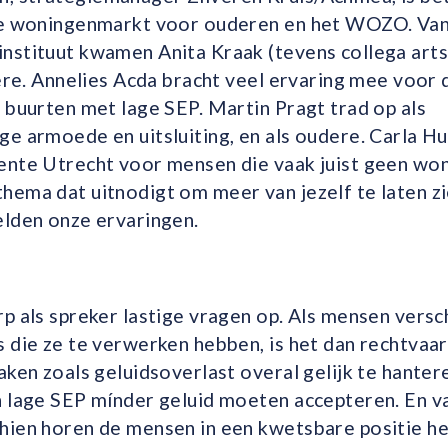
de woningenmarkt voor ouderen en het WOZO. Van
nstituut kwamen Anita Kraak (tevens collega art
gere. Annelies Acda bracht veel ervaring mee voo
 buurten met lage SEP. Martin Pragt trad op als
e armoede en uitsluiting, en als oudere. Carla Hu
ente Utrecht voor mensen die vaak juist geen wo
hema dat uitnodigt om meer van jezelf te laten 
elden onze ervaringen.
p als spreker lastige vragen op. Als mensen versch
 die ze te verwerken hebben, is het dan rechtvaa
aken zoals geluidsoverlast overal gelijk te hante
n lage SEP mínder geluid moeten accepteren. En v
hien horen de mensen in een kwetsbare positie he