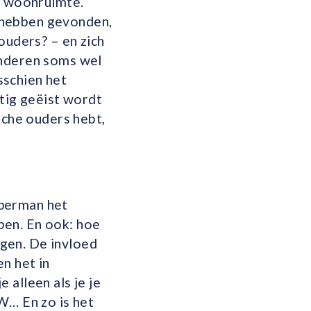
an woonruimte.
 hebben gevonden,
ouders? – en zich
inderen soms wel
sschien het
atig geëist wordt
sche ouders hebt,
mperman het
ben. En ook: hoe
gen. De invloed
n het in
 alleen als je je
W… En zo is het