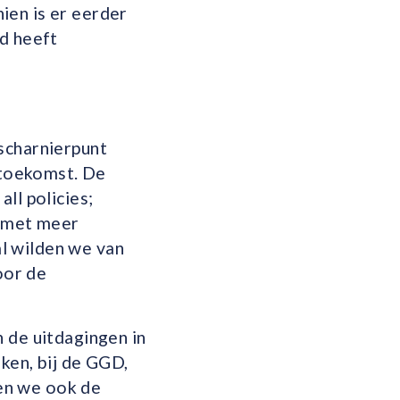
ien is er eerder
jd heeft
scharnierpunt
toekomst. De
ll policies;
; met meer
l wilden we van
oor de
 de uitdagingen in
jken, bij de GGD,
ien we ook de