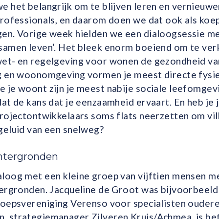
e het belangrijk om te blijven leren en vernieuwe
professionals, en daarom doen we dat ook als koe
en. Vorige week hielden we een dialoogsessie me
samen leven’. Het bleek enorm boeiend om te ve
wet- en regelgeving voor wonen de gezondheid v
g en woonomgeving vormen je meest directe fysi
je woont zijn je meest nabije sociale leefomgevin
at de kans dat je eenzaamheid ervaart. En heb je j
rojectontwikkelaars soms flats neerzetten om vill
geluid van een snelweg?
chtergronden
loog met een kleine groep van vijftien mensen m
tergronden. Jacqueline de Groot was bijvoorbeeld
roepsvereniging Verenso voor specialisten oude
 strategiemanager Zilveren Kruis/Achmea, is bet