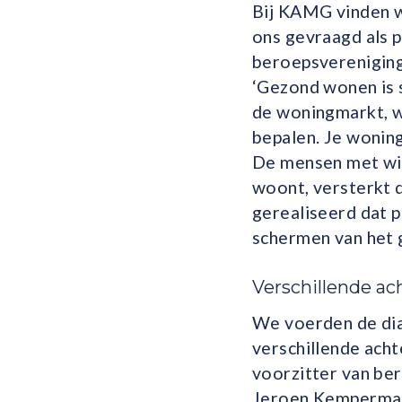
Bij KAMG vinden w
ons gevraagd als 
beroepsvereniging
‘Gezond wonen is 
de woningmarkt, 
bepalen. Je wonin
De mensen met wie 
woont, versterkt d
gerealiseerd dat p
schermen van het 
Verschillende a
We voerden de dia
verschillende ach
voorzitter van be
Jeroen Kemperman,