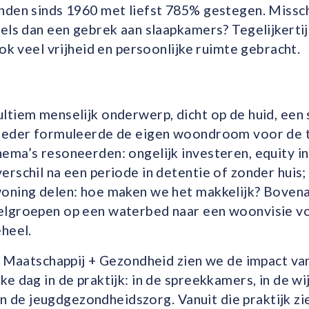
nden sinds 1960 met liefst 785% gestegen. Missch
els dan een gebrek aan slaapkamers? Tegelijkerti
ook veel vrijheid en persoonlijke ruimte gebracht.
ltiem menselijk onderwerp, dicht op de huid, een 
 Ieder formuleerde de eigen woondroom voor de 
ma’s resoneerden: ongelijk investeren, equity in a
rschil na een periode in detentie of zonder huis
oning delen: hoe maken we het makkelijk? Bovena
lgroepen op een waterbed naar een woonvisie v
heel.
n Maatschappij + Gezondheid zien we de impact van
e dag in de praktijk: in de spreekkamers, in de wi
f in de jeugdgezondheidszorg. Vanuit die praktijk z