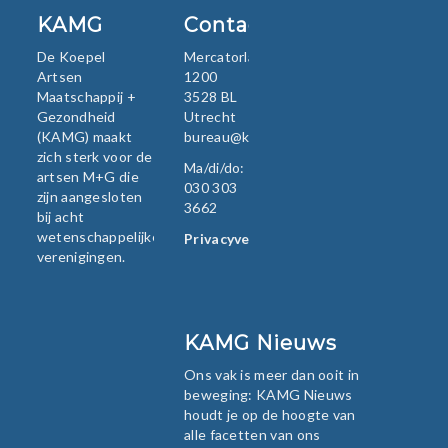
KAMG
Contact
De Koepel
Mercatorlaan
Artsen
1200
Maatschappij +
3528 BL
Gezondheid
Utrecht
(KAMG) maakt
bureau@kamg.nl
zich sterk voor de
Ma/di/do:
artsen M+G die
030 303
zijn aangesloten
3662
bij acht
wetenschappelijke
Privacyverklaring
verenigingen.
KAMG Nieuws
Ons vak is meer dan ooit in
beweging: KAMG Nieuws
houdt je op de hoogte van
alle facetten van ons