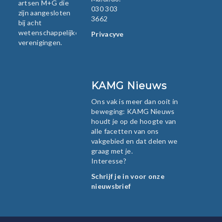
artsen M+G die
030 303
zijn aangesloten
3662
bij acht
wetenschappelijke
Privacyverklaring
verenigingen.
KAMG Nieuws
Ons vak is meer dan ooit in
beweging: KAMG Nieuws
houdt je op de hoogte van
alle facetten van ons
vakgebied en dat delen we
graag met je.
Interesse?
Schrijf je in voor onze
nieuwsbrief