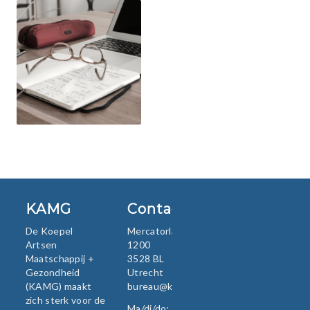
KAMG
Contact
De Koepel
Mercatorlaan
Artsen
1200
Maatschappij +
3528 BL
Gezondheid
Utrecht
(KAMG) maakt
bureau@kamg.nl
zich sterk voor de
Ma/di/do: