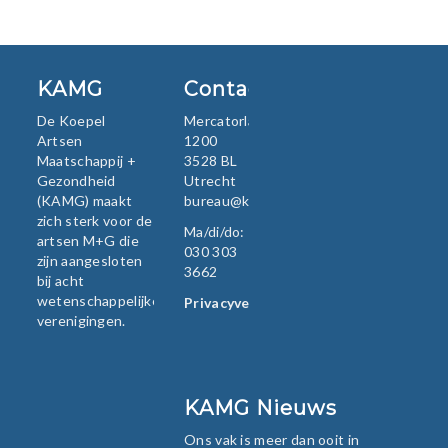
KAMG
Contact
De Koepel
Mercatorlaan
Artsen
1200
Maatschappij +
3528 BL
Gezondheid
Utrecht
(KAMG) maakt
bureau@kamg.nl
zich sterk voor de
Ma/di/do:
artsen M+G die
030 303
zijn aangesloten
3662
bij acht
wetenschappelijke
Privacyverklaring
verenigingen.
KAMG Nieuws
Ons vak is meer dan ooit in