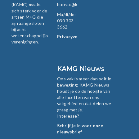
(KAMG) maakt
bureau@kamg.nl
zich sterk voor de
Ma/di/do:
artsen M+G die
030 303
zijn aangesloten
3662
bij acht
wetenschappelijke
Privacyverklaring
verenigingen.
KAMG Nieuws
Ons vak is meer dan ooit in
beweging: KAMG Nieuws
houdt je op de hoogte van
alle facetten van ons
vakgebied en dat delen we
graag met je.
Interesse?
Schrijf je in voor onze
nieuwsbrief