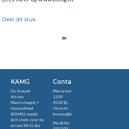
Deel dit stuk
KAMG
Contact
De Koepel
Mercatorlaan
Artsen
1200
Maatschappij +
3528 BL
Gezondheid
Utrecht
(KAMG) maakt
bureau@kamg.nl
zich sterk voor de
Ma/di/do:
artsen M+G die
030 303