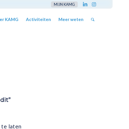
MIJN KAMG
er KAMG
Activiteiten
Meer weten
dit”
 te laten