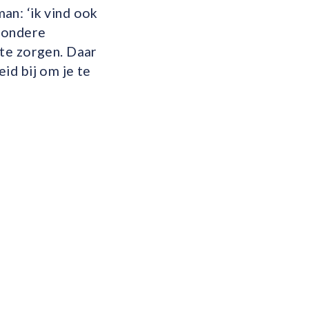
an: ‘ik vind ook
zondere
 te zorgen. Daar
id bij om je te