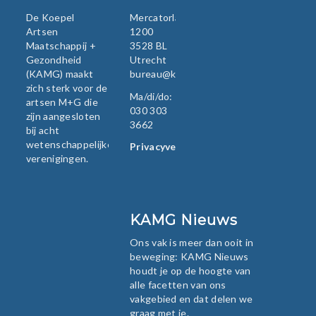
De Koepel
Mercatorlaan
Artsen
1200
Maatschappij +
3528 BL
Gezondheid
Utrecht
(KAMG) maakt
bureau@kamg.nl
zich sterk voor de
Ma/di/do:
artsen M+G die
030 303
zijn aangesloten
3662
bij acht
wetenschappelijke
Privacyverklaring
verenigingen.
KAMG Nieuws
Ons vak is meer dan ooit in
beweging: KAMG Nieuws
houdt je op de hoogte van
alle facetten van ons
vakgebied en dat delen we
graag met je.