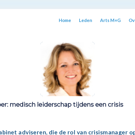
Home
Leden
Arts M+G
Ov
er: medisch leiderschap tijdens een crisis
abinet adviseren, die de rol van crisismanager o