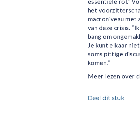
essentiële rol.” V
het voorzittersch
macroniveau met ar
van deze crisis. “I
bang om onge­makke
Je kunt elkaar ni
soms pittige discu
komen.”
Meer lezen over d
Deel dit stuk