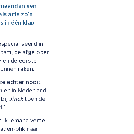
n maanden een
ls arts zo’n
s in één klap
speciali­seerd in
rdam, de afgelopen
g en de eerste
kunnen raken.
ze echter nooit
n er in Nederland
 bij
Jinek
toen de
d.”
s ik iemand vertel
aden­-blik naar