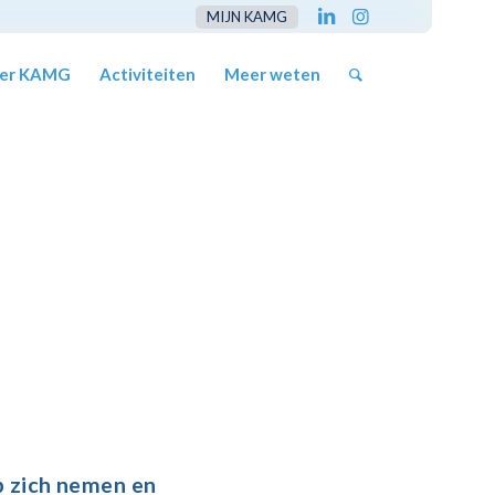
MIJN KAMG
er KAMG
Activiteiten
Meer weten
p zich nemen en