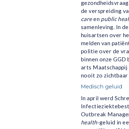
gezondheidsvraagst
de verspreiding va
care
en
public hea
samenleving. In d
huisartsen over he
melden van patiën
politie over de v
binnen onze GGD b
arts Maatschappij 
nooit zo zichtbaar
Medisch geluid
In april werd Schr
Infectieziektebestr
Outbreak Manageme
health
-­geluid in e