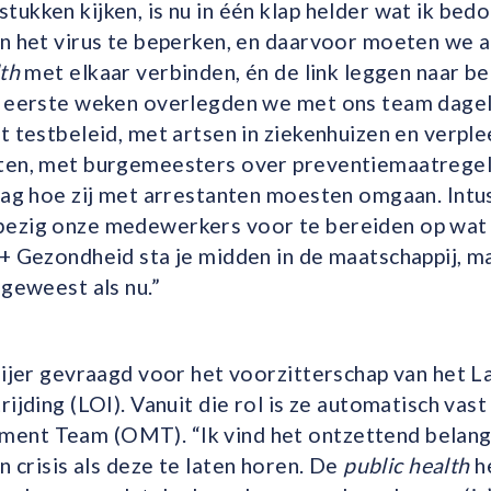
ukken kijken, is nu in één klap helder wat ik bedo
n het virus te beper­ken, en daarvoor moeten we a
lth
met elkaar verbinden, én de link leggen naar be
e eerste weken overlegden we met ons team dage­l
t testbeleid, met artsen in ziekenhuizen en verpl
ten, met burge­meesters over preventiemaatrege
raag hoe zij met arrestanten moesten omgaan. Int
ezig onze medewerkers voor te bereiden op wat 
+ Gezondheid sta je midden­ in de maatschappij, ma
 geweest als nu.”
eijer gevraagd voor het voorzitterschap van het L
ijding (LOI). Vanuit die rol is ze automatisch vast 
nt Team (OMT). “Ik vind het ontzettend belang
en crisis als deze te laten horen. De
public health
he