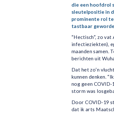
die een hoofdrol
sleutelpositie in 
prominente rol te
tastbaar geworde
“Hectisch”, zo vat
infectieziekten),
maanden samen. To
berichten uit Wuh
Dat het zo’n vluch
kunnen denken. “I
nog geen COVID­-1
storm was losgebar
Door COVID­-19 sta
dat ik arts Maatsc