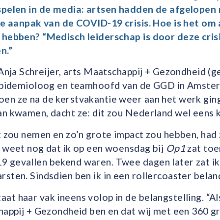
 spelen in de media: artsen hadden de afgelope
de aanpak van de COVID-19 crisis. Hoe is het om a
 hebben? “Medisch leiderschap is door deze crisi
n.”
 Anja Schreijer, arts Maatschappij + Gezondheid (ge
 epidemioloog en teamhoofd van de GGD in Amste
en ze na de kerstvakantie weer aan het werk gin
an kwamen, dacht ze: dit zou Nederland wel eens 
t zou nemen en zo’n grote impact zou hebben, had 
k weet nog dat ik op een woensdag bij
Op1
zat toe
9 gevallen bekend waren. Twee dagen later zat ik
sten. Sindsdien ben ik in een rollercoaster belan
at haar vak ineens volop in de belangstelling. “Al
happij + Gezondheid ben en dat wij met een 360 gr