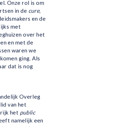
el. Onze rol is om
rtsen in de
cure
,
leids­makers en de
ijks met
eeghuizen over het
len en met de
ussen waren we
komen ging. Als
ar dat is nog
andelijk Overleg
lid van het
rijk het
public
eft namelijk een