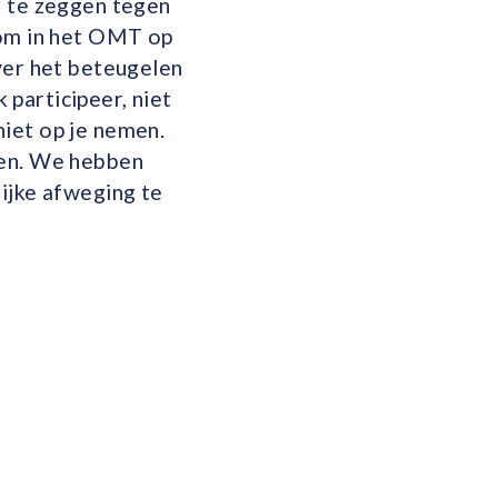
’ te zeggen tegen
 om in het OMT op
ver het beteugelen
k participeer, niet
niet op je nemen.
den. We hebben
ijke afweging te