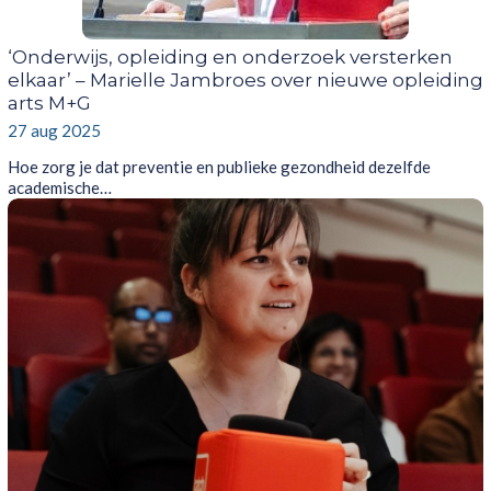
‘Onderwijs, opleiding en onderzoek versterken
elkaar’ – Marielle Jambroes over nieuwe opleiding
arts M+G
27 aug 2025
Hoe zorg je dat preventie en publieke gezondheid dezelfde
academische…