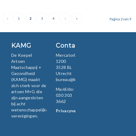
‹
1
2
3
4
›
»
Pagina 2 van 9
KAMG
Contact
De Koepel
Mercatorlaan
Artsen
1200
Maatschappij +
3528 BL
Gezondheid
Utrecht
(KAMG) maakt
bureau@kamg.nl
zich sterk voor de
Ma/di/do:
artsen M+G die
030 303
zijn aangesloten
3662
bij acht
wetenschappelijke
Privacyverklaring
verenigingen.