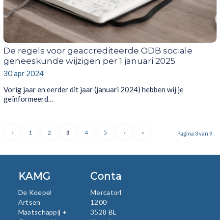
De regels voor geaccrediteerde ODB sociale
geneeskunde wijzigen per 1 januari 2025
30 apr 2024
Vorig jaar en eerder dit jaar (januari 2024) hebben wij je
geïnformeerd…
‹
1
2
3
4
5
›
»
Pagina 3 van 9
KAMG
Contact
De Koepel
Mercatorlaan
Artsen
1200
Maatschappij +
3528 BL