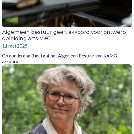
Algemeen bestuur geeft akkoord voor ontwerp
opleiding arts M+G
11 mei 2025
Op donderdag 8 mei gaf het Algemeen Bestuur van KAMG
akkoord…