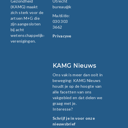
Gezondheid
Utrecht
(KAMG) maakt
bureau@kamg.nl
zich sterk voor de
Ma/di/do:
artsen M+G die
030 303
zijn aangesloten
3662
bij acht
wetenschappelijke
Privacyverklaring
verenigingen.
KAMG Nieuws
Ons vak is meer dan ooit in
beweging: KAMG Nieuws
houdt je op de hoogte van
alle facetten van ons
vakgebied en dat delen we
graag met je.
Interesse?
Schrijf je in voor onze
nieuwsbrief