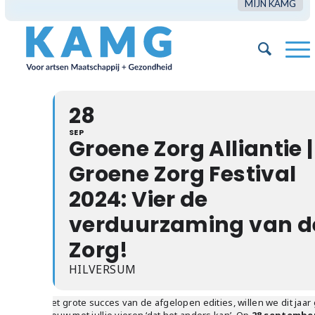
MIJN KAMG
28
SEP
Groene Zorg Alliantie |
Groene Zorg Festival
2024: Vier de
verduurzaming van d
Zorg!
HILVERSUM
Na het grote succes van de afgelopen edities, willen we dit jaar