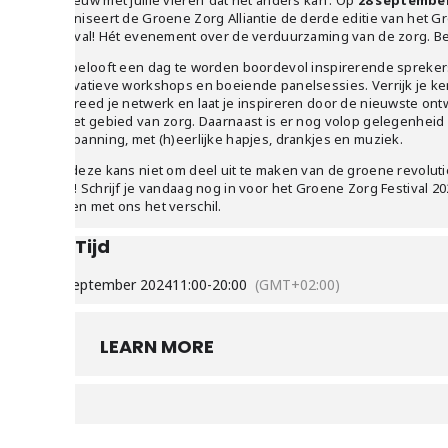
opnieuw met jullie vieren ‘dat het anders kan’. Op
28 september
organiseert de Groene Zorg Alliantie de derde editie van het 
Festival! Hét evenement over de verduurzaming van de zorg. Ben 
Het belooft een dag te worden boordevol inspirerende spreker
innovatieve workshops en boeiende panelsessies. Verrijk je ke
verbreed je netwerk en laat je inspireren door de nieuwste ont
op het gebied van zorg. Daarnaast is er nog volop gelegenheid
ontspanning, met (h)eerlijke hapjes, drankjes en muziek.
Mis deze kans niet om deel uit te maken van de groene revoluti
zorg! Schrijf je vandaag nog in voor het Groene Zorg Festival 2
samen met ons het verschil.
Tijd
28 september 2024
11:00
-
20:00
(GMT+02:00)
LEARN MORE