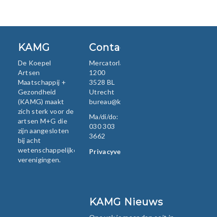
KAMG
Contact
De Koepel
Mercatorlaan
Artsen
1200
Maatschappij +
3528 BL
Gezondheid
Utrecht
(KAMG) maakt
bureau@kamg.nl
zich sterk voor de
Ma/di/do:
artsen M+G die
030 303
zijn aangesloten
3662
bij acht
wetenschappelijke
Privacyverklaring
verenigingen.
KAMG Nieuws