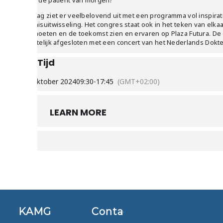
voor de patiënt van morgen?
De dag ziet er veelbelovend uit met een programma vol inspirat
kennisuitwisseling. Het congres staat ook in het teken van elka
ontmoeten en de toekomst zien en ervaren op Plaza Futura. De
feestelijk afgesloten met een concert van het Nederlands Dokte
Tijd
10 oktober 2024
09:30
-
17:45
(GMT+02:00)
LEARN MORE
KAMG
Contact