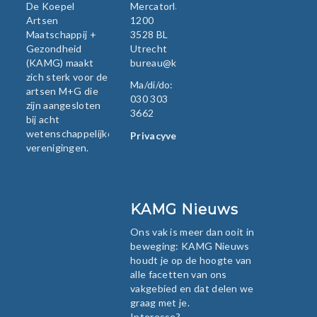
De Koepel
Mercatorlaan
Artsen
1200
Maatschappij +
3528 BL
Gezondheid
Utrecht
(KAMG) maakt
bureau@kamg.nl
zich sterk voor de
Ma/di/do:
artsen M+G die
030 303
zijn aangesloten
3662
bij acht
wetenschappelijke
Privacyverklaring
verenigingen.
KAMG Nieuws
Ons vak is meer dan ooit in
beweging: KAMG Nieuws
houdt je op de hoogte van
alle facetten van ons
vakgebied en dat delen we
graag met je.
Interesse?