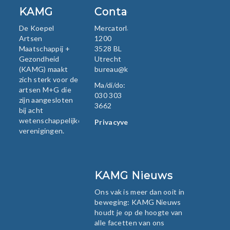
KAMG
Contact
De Koepel
Mercatorlaan
Artsen
1200
Maatschappij +
3528 BL
Gezondheid
Utrecht
(KAMG) maakt
bureau@kamg.nl
zich sterk voor de
Ma/di/do:
artsen M+G die
030 303
zijn aangesloten
3662
bij acht
wetenschappelijke
Privacyverklaring
verenigingen.
KAMG Nieuws
Ons vak is meer dan ooit in
beweging: KAMG Nieuws
houdt je op de hoogte van
alle facetten van ons