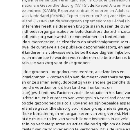
(KCGH)
, de
Nederlandse Vereniging voor Tropische Geneesku
Internationale Gezondheidszorg (NVTG)
, de
Koepel Artsen Maa
en Gezondheid (KAMG)
,
Expertisecentrum Kinderen en Adoles
Nieuw in Nederland (EKANN)
,
Expertisecentrum Zorg voor Nieu
Nederland (EZONN)
en de
Werkgroep Expertisegroep Global Chi
De conferentie heeft als doel een brug te slaan tussen de dive
gezondheidszorgorganisaties en beleidsmakers die zich inzett
gezondheidszorg van kwetsbare nieuwkomers in Nederland:
ongedocumenteerden, asielzoekers en arbeidsmigranten. Met 
op zowel de curatieve als de publieke gezondheidszorg, en aa
zowel kinderen als volwassenen, belooft deze dag een rijke br
kennis en inspiratie te worden voor iedereen die betrokken is b
optimalisatie van zorg voor deze groepen.
Deze drie groepen – ongedocumenteerden, asielzoekers en
arbeidsmigranten – vormen één van de meest kwetsbare segm
binnen onze samenleving, doordat zij vaak andere gezondheids
hebben die voortkomen uit hun land van herkomst en
(migratie)geschiedenis. Factoren zoals de situatie in het land v
de vluchtroute, en het proces van vestigen in Nederland dragen
verhoogde gezondheidsrisico’s. Bovendien zijn bepaalde aspe
Nederlandse gezondheidszorg voor deze groep anders gerege
specifieke benadering in het organiseren van zorg vereist. He
belicht de cruciale rollen van verschillende instanties in dit veld
dieper in op verbeterpunten en acties die nodig zijn om de kwali
effectiviteit van de zorgverlening te verhogen. Dit is de uitgel