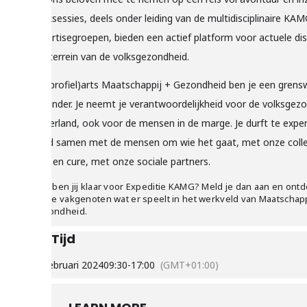
werksessies, deels onder leiding van de multidisciplinaire KA
expertisegroepen, bieden een actief platform voor actuele di
het terrein van de volksgezondheid.
Als (profiel)arts Maatschappij + Gezondheid ben je een grens
verbinder. Je neemt je verantwoordelijkheid voor de volksgezo
Nederland, ook voor de mensen in de marge. Je durft te expe
Altijd samen met de mensen om wie het gaat, met onze colle
care en cure, met onze sociale partners.
Dus, ben jij klaar voor Expeditie KAMG? Meld je dan aan en on
met je vakgenoten wat er speelt in het werkveld van Maatschapp
Gezondheid.
Tijd
29 februari 2024
09:30
-
17:00
(GMT+01:00)