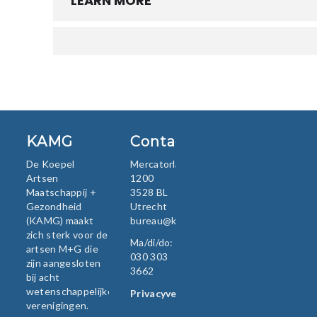
LEARN MORE
KAMG
Contact
De Koepel
Mercatorlaan
Artsen
1200
Maatschappij +
3528 BL
Gezondheid
Utrecht
(KAMG) maakt
bureau@kamg.nl
zich sterk voor de
Ma/di/do:
artsen M+G die
030 303
zijn aangesloten
3662
bij acht
wetenschappelijke
Privacyverklaring
verenigingen.