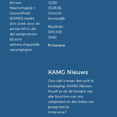
Artsen
1200
Maatschappij +
3528 BL
Gezondheid
Utrecht
(KAMG) maakt
bureau@kamg.nl
zich sterk voor de
Ma/di/do:
artsen M+G die
030 303
zijn aangesloten
3662
bij acht
wetenschappelijke
Privacyverklaring
verenigingen.
KAMG Nieuws
Ons vak is meer dan ooit in
beweging: KAMG Nieuws
houdt je op de hoogte van
alle facetten van ons
vakgebied en dat delen we
graag met je.
Interesse?