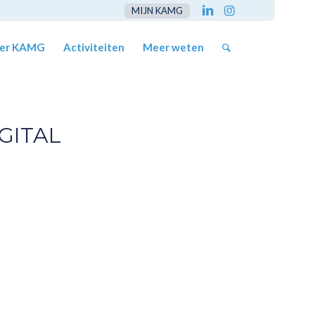
MIJN KAMG
er KAMG
Activiteiten
Meer weten
GITAL