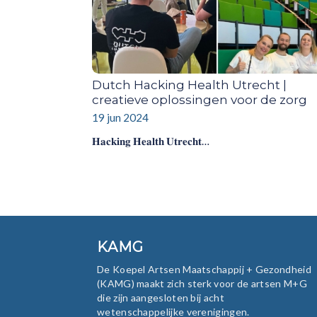
Dutch Hacking Health Utrecht |
creatieve oplossingen voor de zorg
19 jun 2024
𝐇𝐚𝐜𝐤𝐢𝐧𝐠 𝐇𝐞𝐚𝐥𝐭𝐡 𝐔𝐭𝐫𝐞𝐜𝐡𝐭…
KAMG
De Koepel Artsen Maatschappij + Gezondheid
(KAMG) maakt zich sterk voor de artsen M+G
die zijn aangesloten bij acht
wetenschappelijke verenigingen.