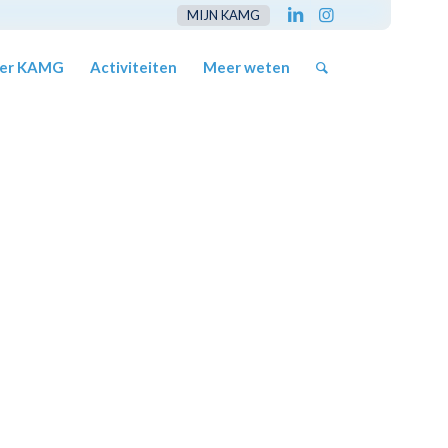
MIJN KAMG
er KAMG
Activiteiten
Meer weten