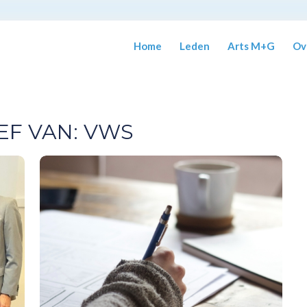
Home
Leden
Arts M+G
Ov
EF VAN:
VWS