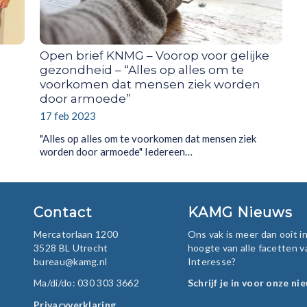
Open brief KNMG – Voorop voor gelijke
gezondheid – “Alles op alles om te
voorkomen dat mensen ziek worden
door armoede”
17 feb 2023
"Alles op alles om te voorkomen dat mensen ziek
worden door armoede" Iedereen…
Contact
KAMG Nieuws
Mercatorlaan 1200
Ons vak is meer dan ooit 
3528 BL Utrecht
hoogte van alle facetten v
bureau@kamg.nl
Interesse?
Ma/di/do: 030 303 3662
Schrijf je in voor onze ni
Privacyverklaring