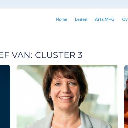
Home
Leden
Arts M+G
Ov
EF VAN:
CLUSTER 3