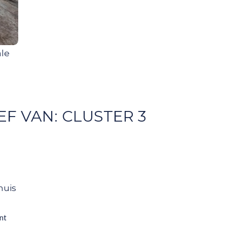
le
EF VAN:
CLUSTER 3
huis
nt