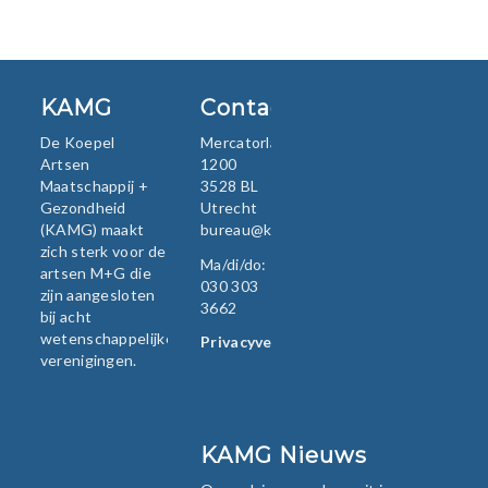
KAMG
Contact
De Koepel
Mercatorlaan
Artsen
1200
Maatschappij +
3528 BL
Gezondheid
Utrecht
(KAMG) maakt
bureau@kamg.nl
zich sterk voor de
Ma/di/do:
artsen M+G die
030 303
zijn aangesloten
3662
bij acht
wetenschappelijke
Privacyverklaring
verenigingen.
KAMG Nieuws