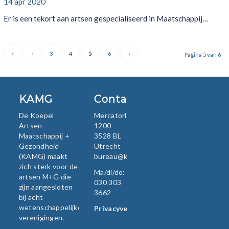
14 apr 2020
Er is een tekort aan artsen gespecialiseerd in Maatschappij…
«
‹
3
4
5
6
›
Pagina 5 van 6
KAMG
Contact
De Koepel
Mercatorlaan
Artsen
1200
Maatschappij +
3528 BL
Gezondheid
Utrecht
(KAMG) maakt
bureau@kamg.nl
zich sterk voor de
Ma/di/do:
artsen M+G die
030 303
zijn aangesloten
3662
bij acht
wetenschappelijke
Privacyverklaring
verenigingen.