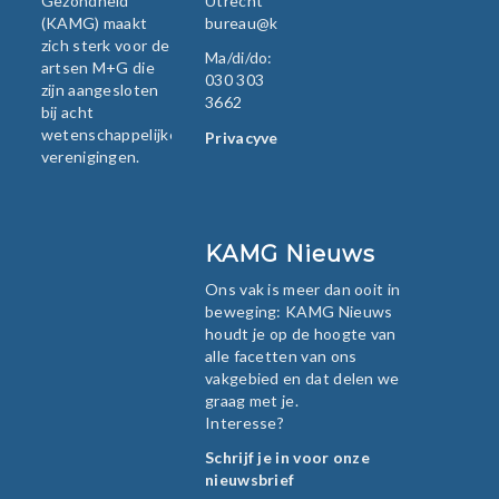
Gezondheid
Utrecht
(KAMG) maakt
bureau@kamg.nl
zich sterk voor de
Ma/di/do:
artsen M+G die
030 303
zijn aangesloten
3662
bij acht
wetenschappelijke
Privacyverklaring
verenigingen.
KAMG Nieuws
Ons vak is meer dan ooit in
beweging: KAMG Nieuws
houdt je op de hoogte van
alle facetten van ons
vakgebied en dat delen we
graag met je.
Interesse?
Schrijf je in voor onze
nieuwsbrief