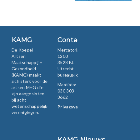
KAMG
Contact
De Koepel
Mercatorlaan
Artsen
1200
Maatschappij +
3528 BL
Gezondheid
Utrecht
(KAMG) maakt
bureau@kamg.nl
zich sterk voor de
Ma/di/do:
artsen M+G die
030 303
zijn aangesloten
3662
bij acht
wetenschappelijke
Privacyverklaring
verenigingen.
KAMG Nieuws