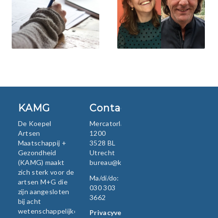
KAMG
Contact
De Koepel
Mercatorlaan
Artsen
1200
Maatschappij +
3528 BL
Gezondheid
Utrecht
(KAMG) maakt
bureau@kamg.nl
zich sterk voor de
Ma/di/do:
artsen M+G die
030 303
zijn aangesloten
3662
bij acht
wetenschappelijke
Privacyverklaring