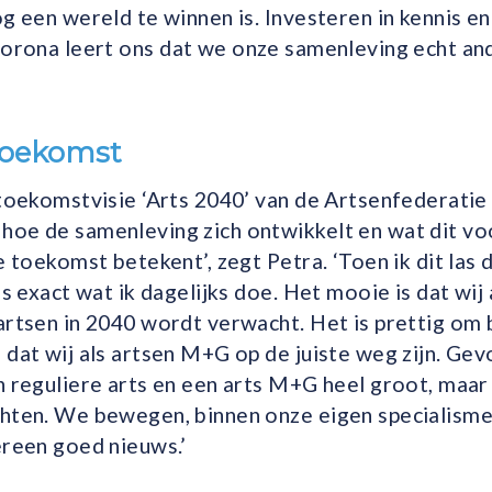
og een wereld te winnen is. Investeren in kennis en
Corona leert ons dat we onze samenleving echt a
toekomst
e toekomstvisie ‘Arts 2040’ van de Artsenfederat
hoe de samenleving zich ontwikkelt en wat dit vo
e toekomst betekent’, zegt Petra. ‘Toen ik dit las d
 is exact wat ik dagelijks doe. Het mooie is dat wi
artsen in 2040 wordt verwacht. Het is prettig om 
 dat wij als artsen M+G op de juiste weg zijn. Gev
n reguliere arts en een arts M+G heel groot, maar 
hten. We bewegen, binnen onze eigen specialismen
ereen goed nieuws.’