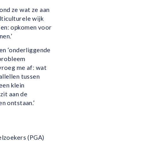
vond ze wat ze aan
ticulturele wijk
doen: opkomen voor
nen.’
en ‘onderliggende
 probleem
 vroeg me af: wat
allellen tussen
een klein
zit aan de
n ontstaan.’
elzoekers (PGA)