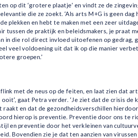
ten op dit ‘grotere plaatje’ en vindt ze de zingevi
elevantie die ze zoekt. ‘Als arts M+G is geen dag
nde plekken en hebt te maken met een zeer uitdag
ir tussen de praktijk en beleidsmakers, je praat me
n in die rol direct invloed uitoefenen op gedrag,
 heel veel voldoening uit dat ik op die manier verb
otere groepen.’
flink met de neus op de feiten, en laat zien dat a
 ooit’, gaat Petra verder. ‘Je ziet dat de crisis d
t raakt en dat de gezondheidsverschillen hierdoor
ord hierop is preventie. Preventie door ons te ri
ijl en preventie door het verkleinen van cultuurv
id. Bovendien zie je dat ten aanzien van virussen