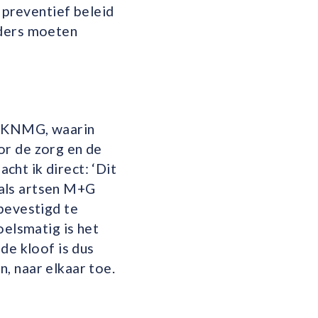
 preventief beleid
nders moeten
ie KNMG, waarin
or de zorg en de
acht ik direct: ‘Dit
j als artsen M+G
bevestigd te
oelsmatig is het
de kloof is dus
, naar elkaar toe.