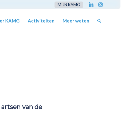
MIJN KAMG
er KAMG
Activiteiten
Meer weten
 artsen van de