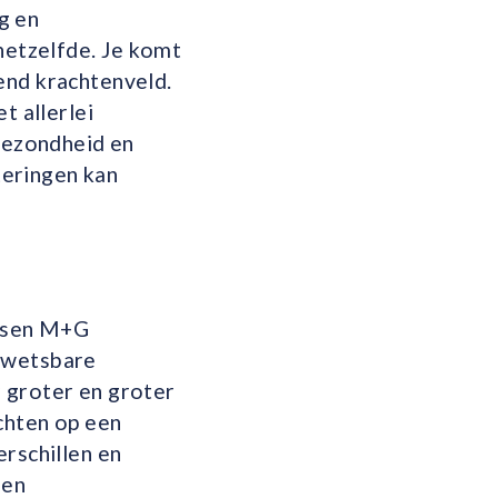
ng en
 hetzelfde. Je komt
end krachtenveld.
t allerlei
 gezondheid en
eteringen kan
rtsen M+G
e kwetsbare
 groter en groter
chten op een
erschillen en
 en