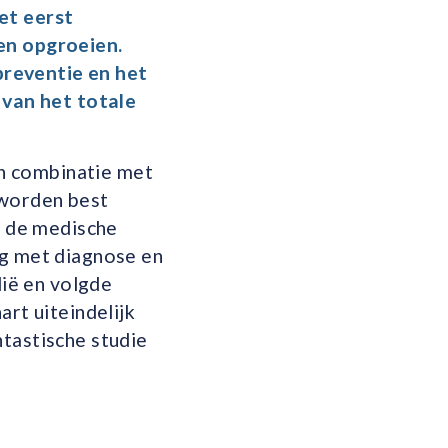
et eerst
en opgroeien.
preventie en het
 van het totale
‘In combinatie met
 worden best
in de medische
ag met diagnose en
lië en volgde
art uiteindelijk
ntastische studie