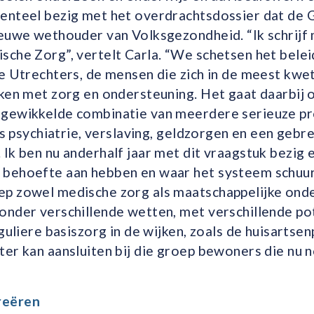
enteel bezig met het overdrachtsdossier dat de
ieuwe wethouder van Volksgezondheid. “Ik schrijf 
che Zorg”, vertelt Carla. “We schetsen het belei
e Utrechters, de mensen die zich in de meest kwe
iken met zorg en ondersteuning. Het gaat daarbij
ngewikkelde combinatie van meerdere serieuze p
als psychiatrie, verslaving, geldzorgen en een gebr
Ik ben nu anderhalf jaar met dit vraagstuk bezig 
behoefte aan hebben en waar het systeem schuur
p zowel medische zorg als maatschappelijke ond
nder verschillende wetten, met verschillende pot
guliere basiszorg in de wijken, zoals de huisartsen
er kan aansluiten bij die groep bewoners die nu n
reëren