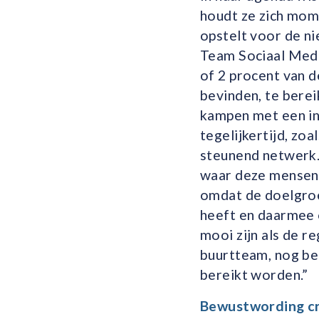
houdt ze zich mom
opstelt voor de n
Team Sociaal Medis
of 2 procent van d
bevinden, te bere
kampen met een i
tegelijkertijd, zo
steunend netwerk. 
waar deze mensen 
omdat de doelgroe
heeft en daarmee o
mooi zijn als de re
buurtteam, nog bet
bereikt worden.”
Bewustwording c