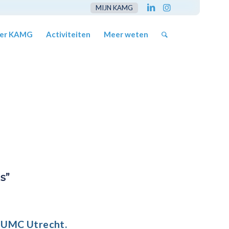
MIJN KAMG
er KAMG
Activiteiten
Meer weten
s”
t UMC Utrecht
.