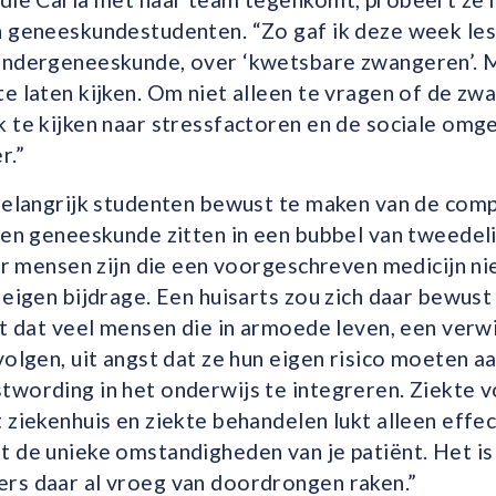
n geneeskundestudenten. “Zo gaf ik deze week les
indergeneeskunde, over ‘kwetsbare zwangeren’. M
e laten kijken. Om niet alleen te vragen of de z
 te kijken naar stressfactoren en de sociale omg
r.”
belangrijk studenten bewust te maken van de comple
ten geneeskunde zitten in een bubbel van tweedelij
 er mensen zijn die een voorgeschreven medicijn n
 eigen bijdrage. Een huisarts zou zich daar bewust
it dat veel mensen die in armoede leven, een verwi
volgen, uit angst dat ze hun eigen risico moeten a
twording in het onderwijs te integreren. Ziekte
 ziekenhuis en ziekte behandelen lukt alleen effect
 de unieke omstandigheden van je patiënt. Het is 
rs daar al vroeg van doordrongen raken.”