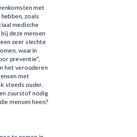
ijeenkomsten met
 hebben, zoals
ciaal medische
 bij deze mensen
 een zeer slechte
komen, waarin
oor preventie”,
aan het verouderen
mensen met
ok steeds ouder.
en zuurstof nodig
 die mensen heen?
 mee te nemen in