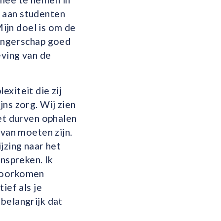
 aan studenten
ijn doel is om de
wangerschap goed
eving van de
xiteit die zij
ns zorg. Wij zien
iet durven ophalen
 van moeten zijn.
jzing naar het
anspreken. Ik
 voorkomen
ief als je
belangrijk dat