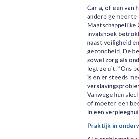
Carla, of een van 
andere gemeente-a
Maatschappelijke O
invalshoek betrok
naast veiligheid e
gezondheid. De be
zowel zorg als on
legt ze uit. “Ons 
is en er steeds m
verslavingsproblem
Vanwege hun slech
of moeten een bee
In een verpleeghui
Praktijk in onderw
Alle problematiek