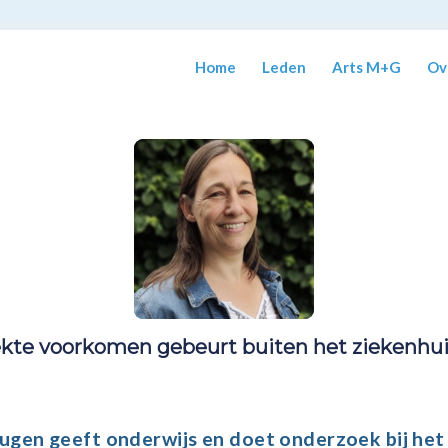
Home
Leden
Arts M+G
Ov
ekte voorkomen gebeurt buiten het ziekenhui
ugen
geeft onderwijs
en
doet onderzoek
bij he