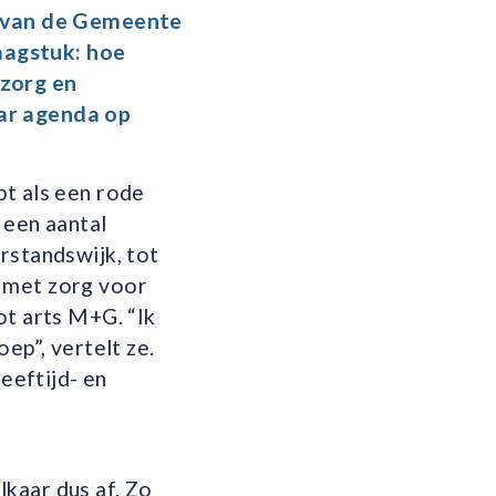
van
de Gemeente
raagstuk: hoe
zorg
en
ar agenda op
pt als een rode
 een aantal
rstandswijk, tot
n met zorg voor
ot arts M+G. “Ik
ep”, vertelt ze.
leeftijd- en
kaar dus af. Zo