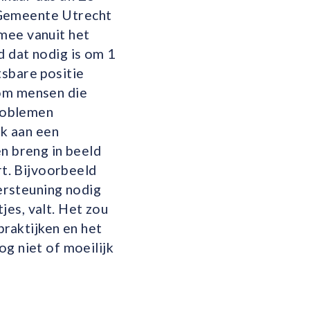
 Gemeente Utrecht
mee vanuit het
d dat nodig is om 1
tsbare positie
 om mensen die
roblemen
ek aan een
en breng in beeld
t. Bijvoorbeeld
ersteuning nodig
jes, valt. Het zou
praktijken en het
og niet of moeilijk