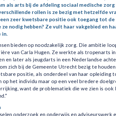
 als arts bij de afdeling
sociaal medische zorg
 verschillende rollen is ze bezig met hetzelfde v
 een zeer kwetsbare positie ook
toegang tot
de
e ze nodig hebben
?
Ze vult haar vakgebied
e
n ha
 in.
sen bieden op noodzakelijk zorg. Die ambitie loo
ière van Carla Hugen. Ze werkte als tropenarts in
n en later als jeugdarts in een Nederlandse achte
 om zich bij de Gemeente Utrecht bezig te houde
sbare positie, als onderdeel van haar opleiding t
en op het individu maar op een veel bredere doelgro
rrijking, want de problematiek die we zien is ook 
d.”
n
sselen onderzoek en onderwijs en adviseurswerk el