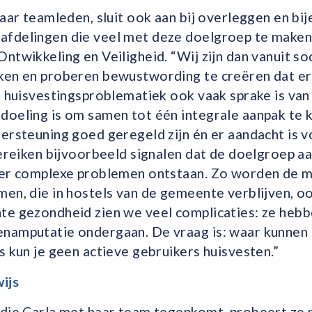
haar teamleden, sluit ook aan bij overleggen en b
fdelingen die veel met deze doelgroep te maken
ntwikkeling en Veiligheid. “Wij zijn dan vanuit so
ken en proberen bewustwording te creëren dat er
n huisvestingsproblematiek ook vaak sprake is van
doeling is om samen tot één integrale aanpak te 
dersteuning goed geregeld zijn
é
n er aandacht is v
bereiken bijvoorbeeld signalen dat de doelgroep 
eer complexe problemen ontstaan. Zo worden de 
en, die in hostels van de gemeente verblijven, o
te gezondheid zien we veel complicaties: ze hebb
namputatie ondergaan. De vraag is: waar kunnen
s kun je geen actieve gebruikers huisvesten.”
ijs
 die Carla met haar team tegenkomt, probeert ze