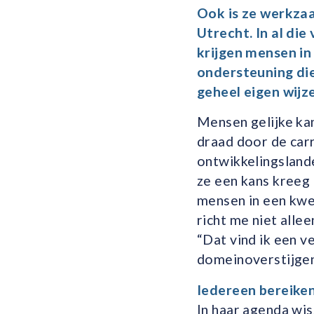
Ook
is
ze
werkzaam
Utrecht.
In a
l die
krijgen
mensen in
ondersteuning di
geheel eigen wijze
Mensen gelijke kan
draad door de carr
ontwikkelingslande
ze een kans kreeg
mensen in een kwet
richt me niet alle
“Dat vind ik een ve
domeinoverstijgen
Iedereen bereike
In haar agenda wi