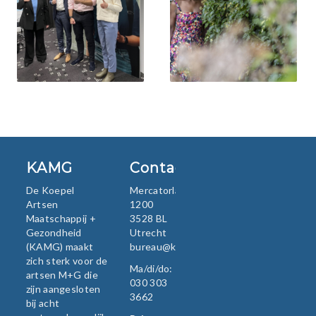
KAMG
Contact
De Koepel
Mercatorlaan
Artsen
1200
Maatschappij +
3528 BL
Gezondheid
Utrecht
(KAMG) maakt
bureau@kamg.nl
zich sterk voor de
Ma/di/do:
artsen M+G die
030 303
zijn aangesloten
3662
bij acht