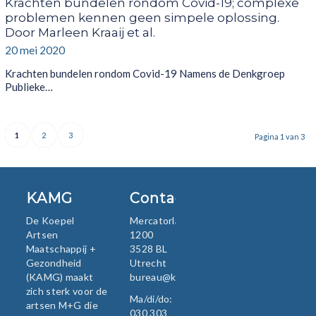
Krachten bundelen rondom Covid-19; complexe
problemen kennen geen simpele oplossing.
Door Marleen Kraaij et al.
20 mei 2020
Krachten bundelen rondom Covid-19 Namens de Denkgroep
Publieke…
1
2
3
Pagina 1 van 3
KAMG
Contact
De Koepel
Mercatorlaan
Artsen
1200
Maatschappij +
3528 BL
Gezondheid
Utrecht
(KAMG) maakt
bureau@kamg.nl
zich sterk voor de
Ma/di/do:
artsen M+G die
030 303