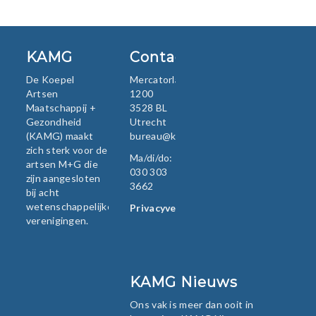
KAMG
Contact
De Koepel
Mercatorlaan
Artsen
1200
Maatschappij +
3528 BL
Gezondheid
Utrecht
(KAMG) maakt
bureau@kamg.nl
zich sterk voor de
Ma/di/do:
artsen M+G die
030 303
zijn aangesloten
3662
bij acht
wetenschappelijke
Privacyverklaring
verenigingen.
KAMG Nieuws
Ons vak is meer dan ooit in