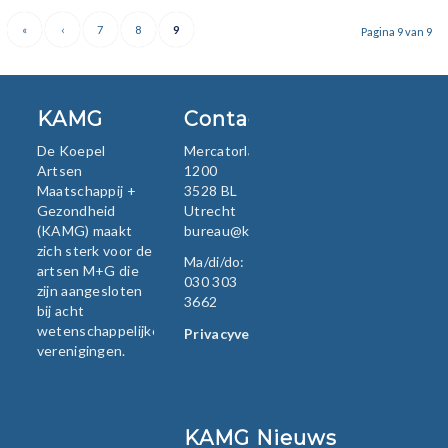
«
‹
7
8
9
Pagina 9 van 9
KAMG
Contact
De Koepel
Mercatorlaan
Artsen
1200
Maatschappij +
3528 BL
Gezondheid
Utrecht
(KAMG) maakt
bureau@kamg.nl
zich sterk voor de
Ma/di/do:
artsen M+G die
030 303
zijn aangesloten
3662
bij acht
wetenschappelijke
Privacyverklaring
verenigingen.
KAMG Nieuws