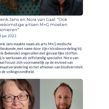
enk Jans en Nora van Gaal: “Ook
oekomstige artsen M+G moeten
ionieren”
3 jun 2022
enk Jans maakte naam als arts M+G medische
ilieukunde, met name door zijn risicobeoordeling bij
ele (bekende) ongevallen met gevaarlijke stoffen.
j is werkzaam als zelfstandig specialist. Nora van
aal focust zich voornamelijk op de invloed van
limaatverandering en het afnemen van biodiversiteit
p de volksgezondheid.