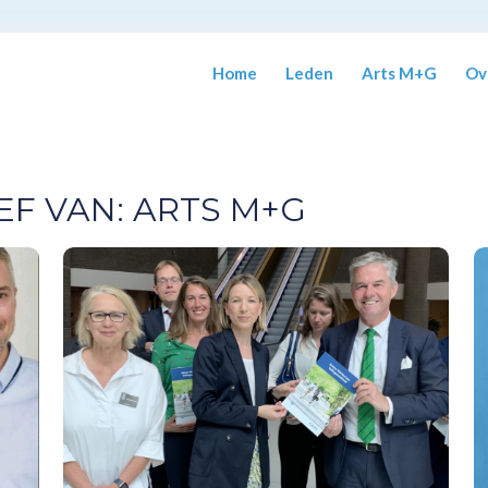
Home
Leden
Arts M+G
Ov
EF VAN:
ARTS M+G