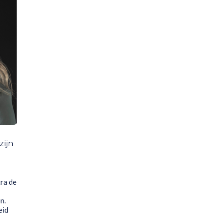
ijn
tra de
n.
eid