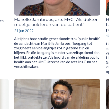
Märielle Jambroes, arts M+G: ‘Als dokter
H
een
moet je ook leren van de patiënt’
t
p
21 jun 2022
1
Al tijdens haar studie geneeskunde trok ‘public health’
de aandacht van Mariëlle Jambroes. Toegang tot
H
zorg heeft een belangrijke rol in gezond zijn én
m
blijven. En die toegang is minder vanzelfsprekend dan
v
het lijkt, ontdekte ze. Als hoofd van de afdeling public
Hi
health aan het UMC Utrecht kan de arts M+G nu het
G
verschil maken.
k
o