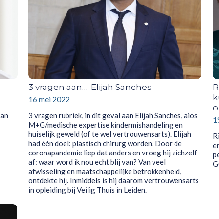
3 vragen aan…. Elijah Sanches
R
k
16 mei 2022
o
aan
3 vragen rubriek, in dit geval aan Elijah Sanches, aios
1
M+G/medische expertise kindermishandeling en
huiselijk geweld (of te wel vertrouwensarts). Elijah
R
had één doel: plastisch chirurg worden. Door de
en
coronapandemie liep dat anders en vroeg hij zichzelf
p
af: waar word ik nou echt blij van? Van veel
G
afwisseling en maatschappelijke betrokkenheid,
ontdekte hij. Inmiddels is hij daarom vertrouwensarts
in opleiding bij Veilig Thuis in Leiden.