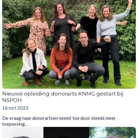
Nieuwe opleiding donorarts KNMG gestart bij
NSPOH
16 mrt 2023
De vraag naar donorartsen neemt toe door steeds meer
toepassing…