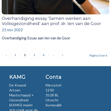
Overhandiging essay ‘Samen werken aan
Volksgezondheid’ aan prof. dr. Ien van de Goor
21 nov 2022
Overhandiging Essay aan Ien van de Goor
‹
1
2
3
4
›
»
Pagina 2 van 6
KAMG
Contact
De Koepel
Mercatorlaan
Artsen
1200
Maatschappij +
3528 BL
Gezondheid
Utrecht
(KAMG) maakt
bureau@kamg.nl
zich sterk voor de