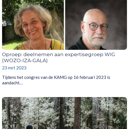
Oproep: deelnemen aan expertisegroep WIG
(WOZO-IZA-GALA)
23 mrt 2023
Tijdens het congres van de KAMG op 16 februari 2023 is
aandacht…