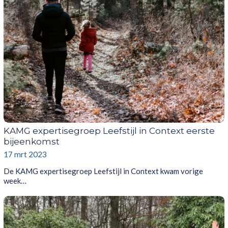
KAMG expertisegroep Leefstijl in Context eerste
bijeenkomst
17 mrt 2023
De KAMG expertisegroep Leefstijl in Context kwam vorige
week…