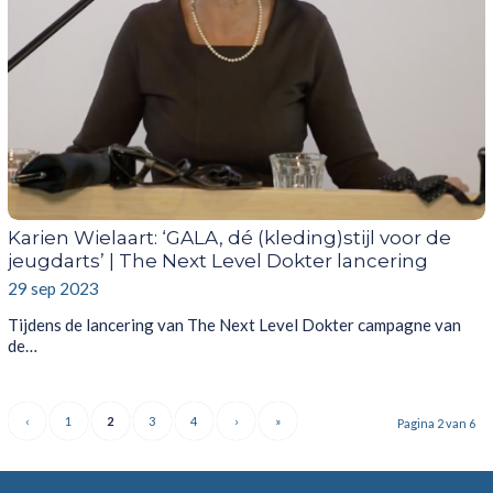
Karien Wielaart: ‘GALA, dé (kleding)stijl voor de
jeugdarts’ | The Next Level Dokter lancering
29 sep 2023
Tijdens de lancering van The Next Level Dokter campagne van
de…
‹
1
2
3
4
›
»
Pagina 2 van 6