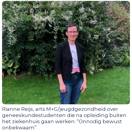
Rianne Reijs, arts M+G/jeugdgezondheid over
geneeskundestudenten die na opleiding buiten
het ziekenhuis gaan werken: “Onnodig bewust
onbekwaam”