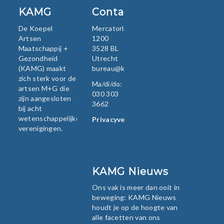
KAMG
Contact
De Koepel
Mercatorlaan
Artsen
1200
Maatschappij +
3528 BL
Gezondheid
Utrecht
(KAMG) maakt
bureau@kamg.nl
zich sterk voor de
Ma/di/do:
artsen M+G die
030 303
zijn aangesloten
3662
bij acht
wetenschappelijke
Privacyverklaring
verenigingen.
KAMG Nieuws
Ons vak is meer dan ooit in
beweging: KAMG Nieuws
houdt je op de hoogte van
alle facetten van ons