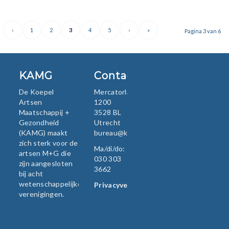
‹
1
2
3
4
5
›
»
Pagina 3 van 6
KAMG
Contact
De Koepel
Mercatorlaan
Artsen
1200
Maatschappij +
3528 BL
Gezondheid
Utrecht
(KAMG) maakt
bureau@kamg.nl
zich sterk voor de
Ma/di/do:
artsen M+G die
030 303
zijn aangesloten
3662
bij acht
wetenschappelijke
Privacyverklaring
verenigingen.