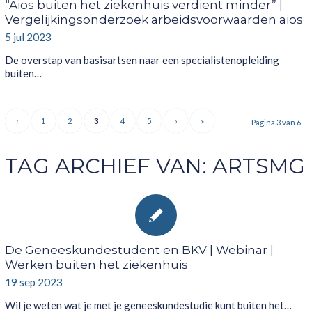
“Aios buiten het ziekenhuis verdient minder” |
Vergelijkingsonderzoek arbeidsvoorwaarden aios
5 jul 2023
De overstap van basisartsen naar een specialistenopleiding
buiten…
‹
1
2
3
4
5
›
»
Pagina 3 van 6
TAG ARCHIEF VAN:
ARTSMG
De Geneeskundestudent en BKV | Webinar |
Werken buiten het ziekenhuis
19 sep 2023
Wil je weten wat je met je geneeskundestudie kunt buiten het…