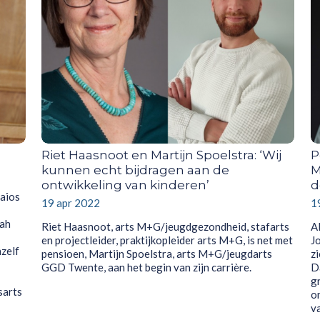
Riet Haasnoot en Martijn Spoelstra: ‘Wij
P
kunnen echt bijdragen aan de
M
ontwikkeling van kinderen’
d
 aios
19 apr 2022
1
jah
Riet Haasnoot, arts M+G/jeugdgezondheid, stafarts
A
en projectleider, praktijkopleider arts M+G, is net met
Jo
hzelf
pensioen, Martijn Spoelstra, arts M+G/jeugdarts
z
GGD Twente, aan het begin van zijn carrière.
D
g
sarts
on
va