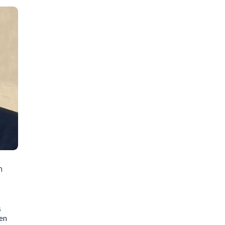
n
s
en