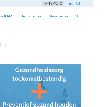
MIJN KAMG
er KAMG
Activiteiten
Meer weten
 +